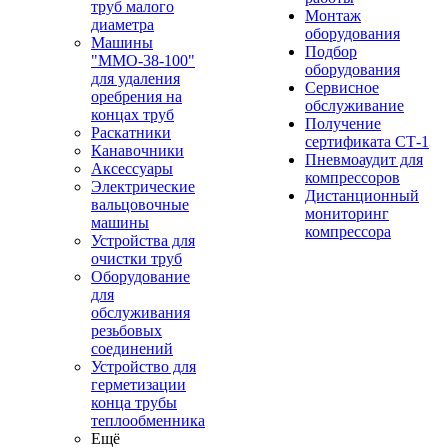
труб малого
Монтаж
диаметра
оборудования
Машины
Подбор
"ММО-38-100"
оборудования
для удаления
Сервисное
оребрения на
обслуживание
концах труб
Получение
Раскатники
сертификата СТ-1
Канавочники
Пневмоаудит для
Аксессуары
компрессоров
Электрические
Дистанционный
вальцовочные
мониторинг
машины
компрессора
Устройства для
очистки труб
Оборудование
для
обслуживания
резьбовых
соединений
Устройство для
герметизации
конца трубы
теплообменника
Ещё