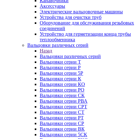
Канавочники
Аксессуары
Электрические вальцовочные машины
Устройства для очистки труб
Оборудование для обслуживания резьбовых
соединений
Устройство для герметизации конца трубы
теплообменника
Вальцовки различных серий
Назад
Вальцовки различных серий
Вальцовки серии Т
Вальцовки серии Р
Вальцовки серии 5Р
Вальцовки серии К
Вальцовки серии КО
Вальцовки серии РО
Вальцовки серии СК
Вальцовки серии РВА
Вальцовки серии СРТ
Вальцовки серии СТ
Вальцовки серии РТ
Вальцовки серии СР
Вальцовки серии ВК
Вальцовки серии 5СК