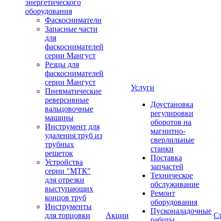
энергетического
оборудования
Фаскосниматели
Запасные части
для
фаскоснимателей
серии Мангуст
Резцы для
фаскоснимателей
серии Мангуст
Услуги
Пневматические
реверсивные
Доустановка
вальцовочные
регулировки
машины
оборотов на
Инструмент для
магнитно-
удаления труб из
сверлильные
трубных
станки
решеток
Поставка
Устройства
запчастей
серии "МТК"
Техническое
для отрезки
обслуживание
выступающих
Ремонт
концов труб
оборудования
Инструменты
Пусконаладочные
для торцовки
Акции
С
работы