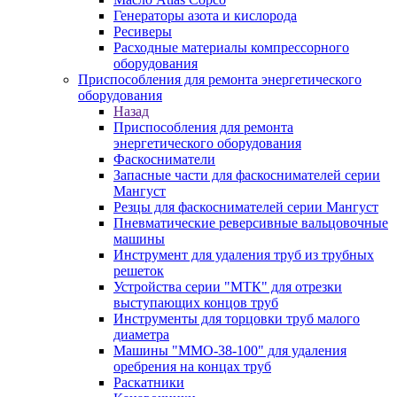
Генераторы азота и кислорода
Ресиверы
Расходные материалы компрессорного
оборудования
Приспособления для ремонта энергетического
оборудования
Назад
Приспособления для ремонта
энергетического оборудования
Фаскосниматели
Запасные части для фаскоснимателей серии
Мангуст
Резцы для фаскоснимателей серии Мангуст
Пневматические реверсивные вальцовочные
машины
Инструмент для удаления труб из трубных
решеток
Устройства серии "МТК" для отрезки
выступающих концов труб
Инструменты для торцовки труб малого
диаметра
Машины "ММО-38-100" для удаления
оребрения на концах труб
Раскатники