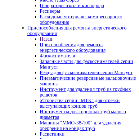
Генераторы азота и кислорода
Ресиверы
Расходные материалы компрессорного
оборудования
Приспособления для ремонта энергетического
оборудования
Назад
Приспособления для ремонта
энергетического оборудования
Фаскосниматели
Запасные части для фаскоснимателей серии
Мангуст
Резцы для фаскоснимателей серии Мангуст
Пневматические реверсивные вальцовочные
машины
Инструмент для удаления труб из трубных
решеток
Устройства серии "МТК" для отрезки
выступающих концов труб
Инструменты для торцовки труб малого
диаметра
Машины "ММО-38-100" для удаления
оребрения на концах труб
Раскатники