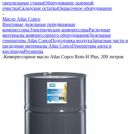
сверлильные станки
Оборудование лазерной
очистки
Складские остатки
Окрасочное оборудование
-
Масло Atlas Copco
Винтовые дизельные передвижные
компрессоры
Электрические компрессоры
Расходные
материалы компрессорного оборудования
Дизельные
генераторы Atlas Copco
Подготовка воздуха
Запасные части и
расходные материалы Atlas Copco
Генераторы азота и
кислорода
Ресиверы
-
Компрессорное масло Atlas Copco Roto-H Plus, 209 литров