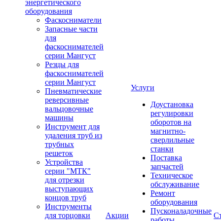
энергетического
оборудования
Фаскосниматели
Запасные части
для
фаскоснимателей
серии Мангуст
Резцы для
фаскоснимателей
серии Мангуст
Услуги
Пневматические
реверсивные
Доустановка
вальцовочные
регулировки
машины
оборотов на
Инструмент для
магнитно-
удаления труб из
сверлильные
трубных
станки
решеток
Поставка
Устройства
запчастей
серии "МТК"
Техническое
для отрезки
обслуживание
выступающих
Ремонт
концов труб
оборудования
Инструменты
Пусконаладочные
для торцовки
Акции
С
работы