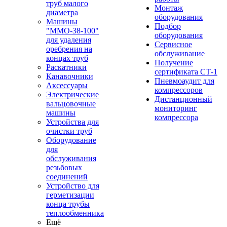
труб малого
Монтаж
диаметра
оборудования
Машины
Подбор
"ММО-38-100"
оборудования
для удаления
Сервисное
оребрения на
обслуживание
концах труб
Получение
Раскатники
сертификата СТ-1
Канавочники
Пневмоаудит для
Аксессуары
компрессоров
Электрические
Дистанционный
вальцовочные
мониторинг
машины
компрессора
Устройства для
очистки труб
Оборудование
для
обслуживания
резьбовых
соединений
Устройство для
герметизации
конца трубы
теплообменника
Ещё