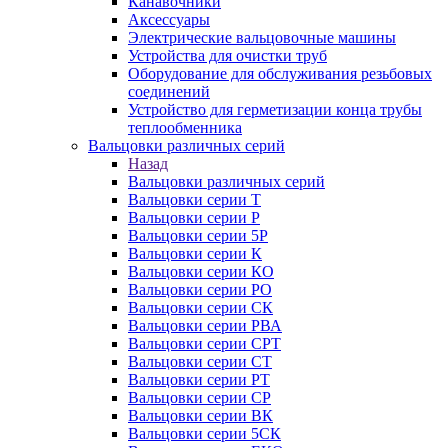
Канавочники
Аксессуары
Электрические вальцовочные машины
Устройства для очистки труб
Оборудование для обслуживания резьбовых
соединений
Устройство для герметизации конца трубы
теплообменника
Вальцовки различных серий
Назад
Вальцовки различных серий
Вальцовки серии Т
Вальцовки серии Р
Вальцовки серии 5Р
Вальцовки серии К
Вальцовки серии КО
Вальцовки серии РО
Вальцовки серии СК
Вальцовки серии РВА
Вальцовки серии СРТ
Вальцовки серии СТ
Вальцовки серии РТ
Вальцовки серии СР
Вальцовки серии ВК
Вальцовки серии 5СК