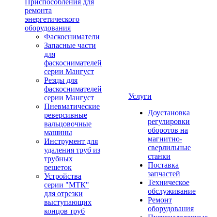
Приспособления для
ремонта
энергетического
оборудования
Фаскосниматели
Запасные части
для
фаскоснимателей
серии Мангуст
Резцы для
фаскоснимателей
Услуги
серии Мангуст
Пневматические
Доустановка
реверсивные
регулировки
вальцовочные
оборотов на
машины
магнитно-
Инструмент для
сверлильные
удаления труб из
станки
трубных
Поставка
решеток
запчастей
Устройства
Техническое
серии "МТК"
обслуживание
для отрезки
Ремонт
выступающих
оборудования
концов труб