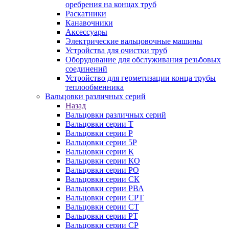
оребрения на концах труб
Раскатники
Канавочники
Аксессуары
Электрические вальцовочные машины
Устройства для очистки труб
Оборудование для обслуживания резьбовых
соединений
Устройство для герметизации конца трубы
теплообменника
Вальцовки различных серий
Назад
Вальцовки различных серий
Вальцовки серии Т
Вальцовки серии Р
Вальцовки серии 5Р
Вальцовки серии К
Вальцовки серии КО
Вальцовки серии РО
Вальцовки серии СК
Вальцовки серии РВА
Вальцовки серии СРТ
Вальцовки серии СТ
Вальцовки серии РТ
Вальцовки серии СР