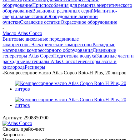
оборудование
Приспособления для ремонта энергетического
оборудования
Вальцовки различных серий
Магнитно-
сверлильные станки
Оборудование лазерной
очистки
Складские остатки
Окрасочное оборудование
-
Масло Atlas Copco
Винтовые дизельные передвижные
компрессоры
Электрические компрессоры
Расходные
материалы компрессорного оборудования
Дизельные
генераторы Atlas Copco
Подготовка воздуха
Запасные части и
расходные материалы Atlas Copco
Генераторы азота и
кислорода
Ресиверы
-
Компрессорное масло Atlas Copco Roto-H Plus, 20 литров
Артикул:
2908850700
Скачать прайс-лист
Запросить