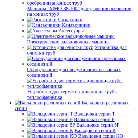
Машины "ММО-38-100" для удаления оребрения
на концах труб
Раскатники
Канавочники
Аксессуары
Электрические вальцовочные машины
Устройства для
очистки труб
Оборудование для обслуживания резьбовых
соединений
Устройство для герметизации конца трубы
теплообменника
Вальцовки различных
серий
Вальцовки серии Т
Вальцовки серии Р
Вальцовки серии 5Р
Вальцовки серии К
Вальцовки серии КО