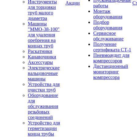
Пусконаладочные
Инструменты
Акции
С
работы
для торцовки
Монтаж
труб малого
оборудования
диаметра
Подбор
Машины
оборудования
"ММО-38-100"
Сервисное
для удаления
обслуживание
оребрения на
Получение
концах труб
сертификата СТ-1
Раскатники
Пневмоаудит для
Канавочники
компрессоров
Аксессуары
Дистанционный
Электрические
мониторинг
вальцовочные
компрессора
машины
Устройства для
очистки труб
Оборудование
для
обслуживания
резьбовых
соединений
Устройство для
герметизации
конца трубы