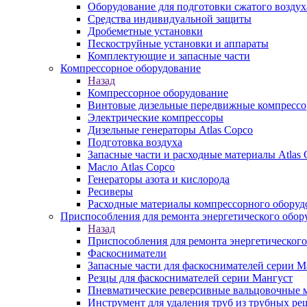
Оборудование для подготовки сжатого воздух
Средства индивидуальной защиты
Дробеметные установки
Пескоструйные установки и аппараты
Комплектующие и запасные части
Компрессорное оборудование
Назад
Компрессорное оборудование
Винтовые дизельные передвижные компресс
Электрические компрессоры
Дизельные генераторы Atlas Copco
Подготовка воздуха
Запасные части и расходные материалы Atlas 
Масло Atlas Copco
Генераторы азота и кислорода
Ресиверы
Расходные материалы компрессорного оборуд
Приспособления для ремонта энергетического обор
Назад
Приспособления для ремонта энергетического
Фаскосниматели
Запасные части для фаскоснимателей серии М
Резцы для фаскоснимателей серии Мангуст
Пневматические реверсивные вальцовочные
Инструмент для удаления труб из трубных ре