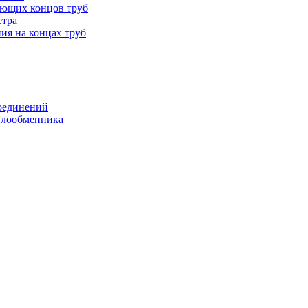
ающих концов труб
етра
ия на концах труб
оединений
еплообменника