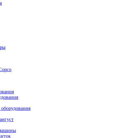
а
оры
Copco
ования
удования
 оборудования
ангуст
 машины
шеток