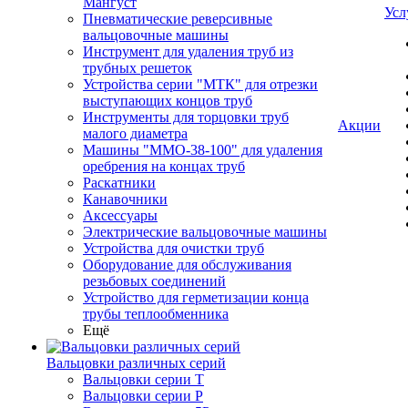
Мангуст
Усл
Пневматические реверсивные
вальцовочные машины
Инструмент для удаления труб из
трубных решеток
Устройства серии "МТК" для отрезки
выступающих концов труб
Инструменты для торцовки труб
Акции
малого диаметра
Машины "ММО-38-100" для удаления
оребрения на концах труб
Раскатники
Канавочники
Аксессуары
Электрические вальцовочные машины
Устройства для очистки труб
Оборудование для обслуживания
резьбовых соединений
Устройство для герметизации конца
трубы теплообменника
Ещё
Вальцовки различных серий
Вальцовки серии Т
Вальцовки серии Р