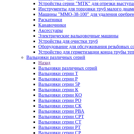
Устройства серии "МТК" для отрезки выступ
Инструменты для торцовки труб малого диам
Машины "ММО-38-100" для удаления оребрен
Раскатники
Канавочники
Аксессуары
Электрические вальцовочные машины
Устройства для очистки труб
Оборудование для обслуживания резьбовых с
Устройство для герметизации конца трубы т
Вальцовки различных серий
Назад
Вальцовки различных серий
Вальцовки серии Т
Вальцовки серии Р
Вальцовки серии 5Р
Вальцовки серии К
Вальцовки серии КО
Вальцовки серии РО
Вальцовки серии СК
Вальцовки серии РВА
Вальцовки серии СРТ
Вальцовки серии СТ
Вальцовки серии РТ
Вальцовки серии СР