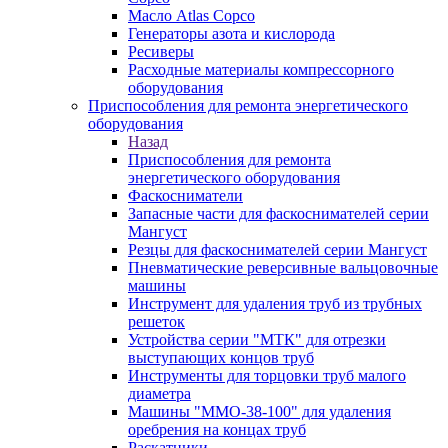
Масло Atlas Copco
Генераторы азота и кислорода
Ресиверы
Расходные материалы компрессорного
оборудования
Приспособления для ремонта энергетического
оборудования
Назад
Приспособления для ремонта
энергетического оборудования
Фаскосниматели
Запасные части для фаскоснимателей серии
Мангуст
Резцы для фаскоснимателей серии Мангуст
Пневматические реверсивные вальцовочные
машины
Инструмент для удаления труб из трубных
решеток
Устройства серии "МТК" для отрезки
выступающих концов труб
Инструменты для торцовки труб малого
диаметра
Машины "ММО-38-100" для удаления
оребрения на концах труб
Раскатники