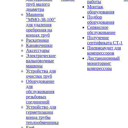
работы
труб малого
Монтаж
диаметра
оборудования
Машины
Подбор
"ММО-38-100"
оборудования
для удаления
Сервисное
оребрения на
обслуживание
концах труб
Получение
Раскатники
сертификата СТ-1
Канавочники
Пневмоаудит для
Аксессуары
компрессоров
Электрические
Дистанционный
вальцовочные
мониторинг
машины
компрессора
Устройства для
очистки труб
Оборудование
для
обслуживания
резьбовых
соединений
Устройство для
герметизации
конца трубы
теплообменника
Ещё