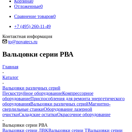
Корзина
0
Отложенные
0
Сравнение товаров
0
+7 (495) 260-11-49
Контактная информация
to@novatecs.ru
Вальцовки серии РВА
Главная
-
Каталог
-
Вальцовки различных серий
Пескоструйное оборудование
Компрессорное
оборудование
Приспособления для ремонта энергетического
оборудования
Вальцовки различных серий
Магнитно-
сверлильные станки
Оборудование лазерной
очистки
Складские остатки
Окрасочное оборудование
-
Вальцовки серии РВА
Вальцовки серии ЛВК
Вальцовки серии Т
Вальцовки серии