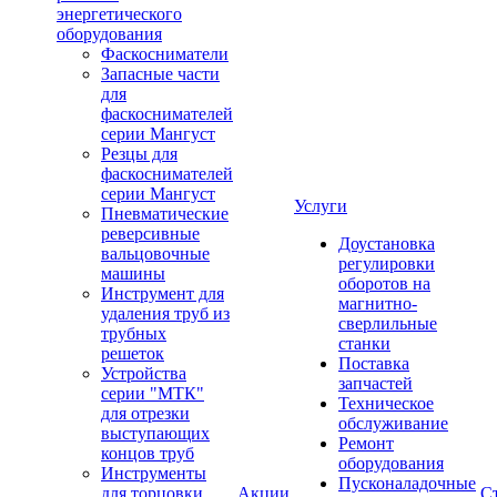
энергетического
оборудования
Фаскосниматели
Запасные части
для
фаскоснимателей
серии Мангуст
Резцы для
фаскоснимателей
серии Мангуст
Услуги
Пневматические
реверсивные
Доустановка
вальцовочные
регулировки
машины
оборотов на
Инструмент для
магнитно-
удаления труб из
сверлильные
трубных
станки
решеток
Поставка
Устройства
запчастей
серии "МТК"
Техническое
для отрезки
обслуживание
выступающих
Ремонт
концов труб
оборудования
Инструменты
Пусконаладочные
для торцовки
Акции
С