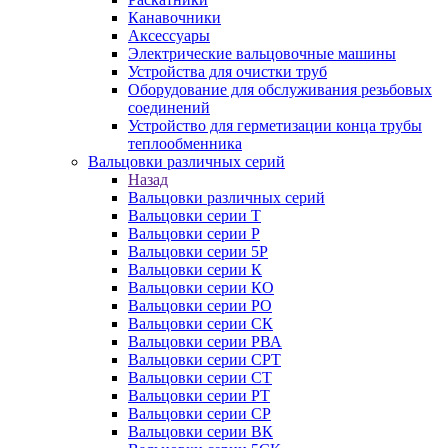
Канавочники
Аксессуары
Электрические вальцовочные машины
Устройства для очистки труб
Оборудование для обслуживания резьбовых
соединений
Устройство для герметизации конца трубы
теплообменника
Вальцовки различных серий
Назад
Вальцовки различных серий
Вальцовки серии Т
Вальцовки серии Р
Вальцовки серии 5Р
Вальцовки серии К
Вальцовки серии КО
Вальцовки серии РО
Вальцовки серии СК
Вальцовки серии РВА
Вальцовки серии СРТ
Вальцовки серии СТ
Вальцовки серии РТ
Вальцовки серии СР
Вальцовки серии ВК