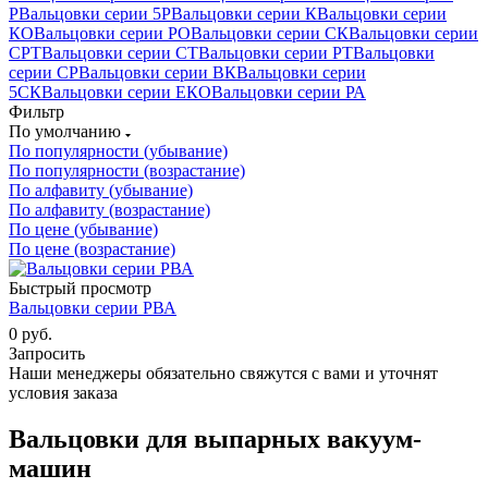
Р
Вальцовки серии 5Р
Вальцовки серии К
Вальцовки серии
КО
Вальцовки серии РО
Вальцовки серии СК
Вальцовки серии
СРТ
Вальцовки серии СТ
Вальцовки серии РТ
Вальцовки
серии СР
Вальцовки серии ВК
Вальцовки серии
5СК
Вальцовки серии ЕКО
Вальцовки серии РА
Фильтр
По умолчанию
По популярности (убывание)
По популярности (возрастание)
По алфавиту (убывание)
По алфавиту (возрастание)
По цене (убывание)
По цене (возрастание)
Быстрый просмотр
Вальцовки серии РВА
0 руб.
Запросить
Наши менеджеры обязательно свяжутся с вами и уточнят
условия заказа
Вальцовки для выпарных вакуум-
машин