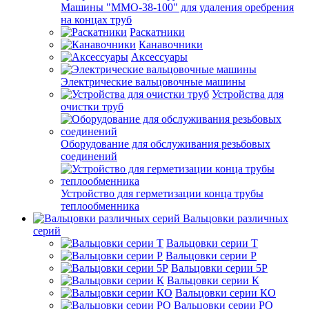
Машины "ММО-38-100" для удаления оребрения
на концах труб
Раскатники
Канавочники
Аксессуары
Электрические вальцовочные машины
Устройства для
очистки труб
Оборудование для обслуживания резьбовых
соединений
Устройство для герметизации конца трубы
теплообменника
Вальцовки различных
серий
Вальцовки серии Т
Вальцовки серии Р
Вальцовки серии 5Р
Вальцовки серии К
Вальцовки серии КО
Вальцовки серии РО