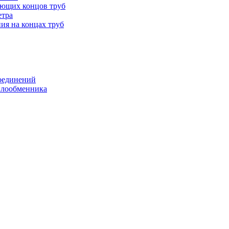
ающих концов труб
етра
ия на концах труб
оединений
еплообменника