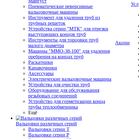
Мангуст
Усл
Пневматические реверсивные
вальцовочные машины
Инструмент для удаления труб из
трубных решеток
Устройства серии "МТК" для отрезки
выступающих концов труб
Инструменты для торцовки труб
Акции
малого диаметра
Машины "ММО-38-100" для удаления
оребрения на концах труб
Раскатники
Канавочники
Аксессуары
Электрические вальцовочные машины
Устройства для очистки труб
Оборудование для обслуживания
резьбовых соединений
Устройство для герметизации конца
трубы теплообменника
Ещё
Вальцовки различных серий
Вальцовки серии Т
Вальцовки серии Р