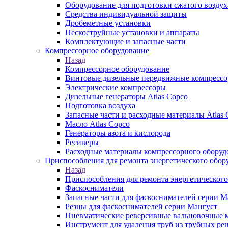
Оборудование для подготовки сжатого воздух
Средства индивидуальной защиты
Дробеметные установки
Пескоструйные установки и аппараты
Комплектующие и запасные части
Компрессорное оборудование
Назад
Компрессорное оборудование
Винтовые дизельные передвижные компресс
Электрические компрессоры
Дизельные генераторы Atlas Copco
Подготовка воздуха
Запасные части и расходные материалы Atlas 
Масло Atlas Copco
Генераторы азота и кислорода
Ресиверы
Расходные материалы компрессорного оборуд
Приспособления для ремонта энергетического обор
Назад
Приспособления для ремонта энергетического
Фаскосниматели
Запасные части для фаскоснимателей серии М
Резцы для фаскоснимателей серии Мангуст
Пневматические реверсивные вальцовочные
Инструмент для удаления труб из трубных ре