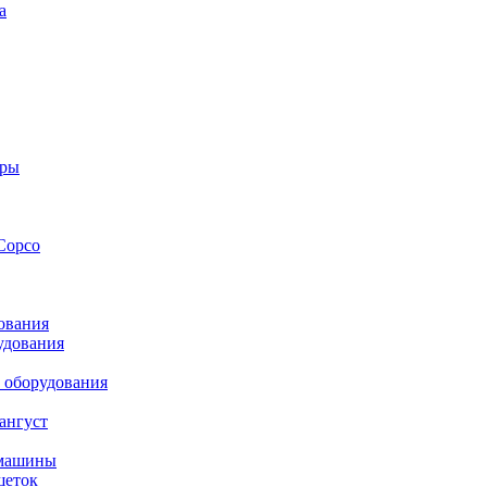
а
оры
Copco
ования
удования
 оборудования
ангуст
 машины
шеток