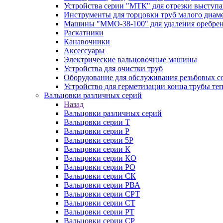
Устройства серии "МТК" для отрезки выступ
Инструменты для торцовки труб малого диам
Машины "ММО-38-100" для удаления оребрен
Раскатники
Канавочники
Аксессуары
Электрические вальцовочные машины
Устройства для очистки труб
Оборудование для обслуживания резьбовых с
Устройство для герметизации конца трубы т
Вальцовки различных серий
Назад
Вальцовки различных серий
Вальцовки серии Т
Вальцовки серии Р
Вальцовки серии 5Р
Вальцовки серии К
Вальцовки серии КО
Вальцовки серии РО
Вальцовки серии СК
Вальцовки серии РВА
Вальцовки серии СРТ
Вальцовки серии СТ
Вальцовки серии РТ
Вальцовки серии СР