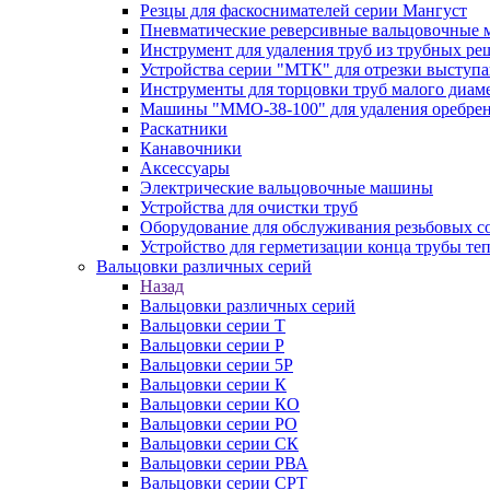
Резцы для фаскоснимателей серии Мангуст
Пневматические реверсивные вальцовочные
Инструмент для удаления труб из трубных ре
Устройства серии "МТК" для отрезки выступ
Инструменты для торцовки труб малого диам
Машины "ММО-38-100" для удаления оребрен
Раскатники
Канавочники
Аксессуары
Электрические вальцовочные машины
Устройства для очистки труб
Оборудование для обслуживания резьбовых с
Устройство для герметизации конца трубы т
Вальцовки различных серий
Назад
Вальцовки различных серий
Вальцовки серии Т
Вальцовки серии Р
Вальцовки серии 5Р
Вальцовки серии К
Вальцовки серии КО
Вальцовки серии РО
Вальцовки серии СК
Вальцовки серии РВА
Вальцовки серии СРТ