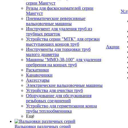
серии Мангуст
Резцы для фаскоснимателей серии
Усл
Мангуст
Пневматические реверсивные
вальцовочные машины
Инструмент для удаления труб из
трубных решеток
Устройства серии "МТК" для отрезки
выступающих концов труб
Акции
Инструменты для торцовки труб
малого диаметра
Машины "ММО-38-100" для удаления
оребрения на концах труб
Раскатники
Канавочники
Аксессуары
Электрические вальцовочные машины
Устройства для очистки труб
Оборудование для обслуживания
резьбовых соединений
Устройство для герметизации конца
трубы теплообменника
Ещё
Вальцовки различных серий