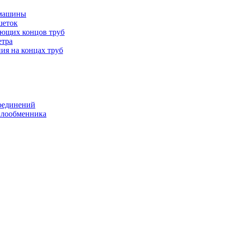
 машины
шеток
ающих концов труб
етра
ия на концах труб
оединений
еплообменника