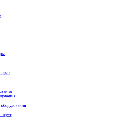
а
оры
Copco
ования
удования
 оборудования
ангуст