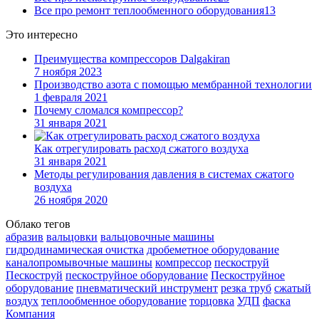
Все про ремонт теплообменного оборудования
13
Это интересно
Преимущества компрессоров Dalgakiran
7 ноября 2023
Производство азота с помощью мембранной технологии
1 февраля 2021
Почему сломался компрессор?
31 января 2021
Как отрегулировать расход сжатого воздуха
31 января 2021
Методы регулирования давления в системах сжатого
воздуха
26 ноября 2020
Облако тегов
абразив
вальцовки
вальцовочные машины
гидродинамическая очистка
дробеметное оборудование
каналопромывочные машины
компрессор
пескоструй
Пескоструй
пескоструйное оборудование
Пескоструйное
оборудование
пневматический инструмент
резка труб
сжатый
воздух
теплообменное оборудование
торцовка
УДП
фаска
Компания