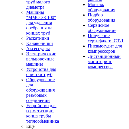
труб малого
Монтаж
диаметра
оборудования
Машины
Подбор
"ММО-38-100"
оборудования
для удаления
Сервисное
оребрения на
обслуживание
концах труб
Получение
Раскатники
сертификата СТ-1
Канавочники
Пневмоаудит для
Аксессуары
компрессоров
Электрические
Дистанционный
вальцовочные
мониторинг
машины
компрессора
Устройства для
очистки труб
Оборудование
для
обслуживания
резьбовых
соединений
Устройство для
герметизации
конца трубы
теплообменника
Ещё