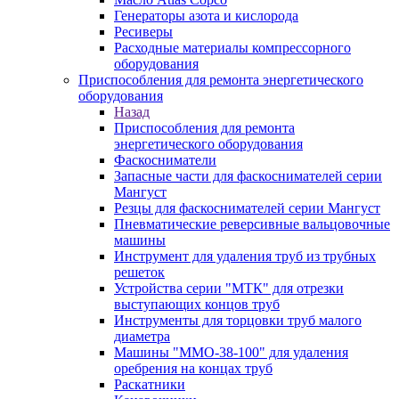
Генераторы азота и кислорода
Ресиверы
Расходные материалы компрессорного
оборудования
Приспособления для ремонта энергетического
оборудования
Назад
Приспособления для ремонта
энергетического оборудования
Фаскосниматели
Запасные части для фаскоснимателей серии
Мангуст
Резцы для фаскоснимателей серии Мангуст
Пневматические реверсивные вальцовочные
машины
Инструмент для удаления труб из трубных
решеток
Устройства серии "МТК" для отрезки
выступающих концов труб
Инструменты для торцовки труб малого
диаметра
Машины "ММО-38-100" для удаления
оребрения на концах труб
Раскатники