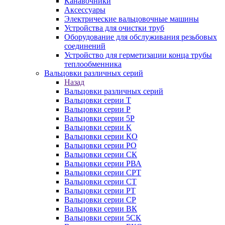
Канавочники
Аксессуары
Электрические вальцовочные машины
Устройства для очистки труб
Оборудование для обслуживания резьбовых
соединений
Устройство для герметизации конца трубы
теплообменника
Вальцовки различных серий
Назад
Вальцовки различных серий
Вальцовки серии Т
Вальцовки серии Р
Вальцовки серии 5Р
Вальцовки серии К
Вальцовки серии КО
Вальцовки серии РО
Вальцовки серии СК
Вальцовки серии РВА
Вальцовки серии СРТ
Вальцовки серии СТ
Вальцовки серии РТ
Вальцовки серии СР
Вальцовки серии ВК
Вальцовки серии 5СК