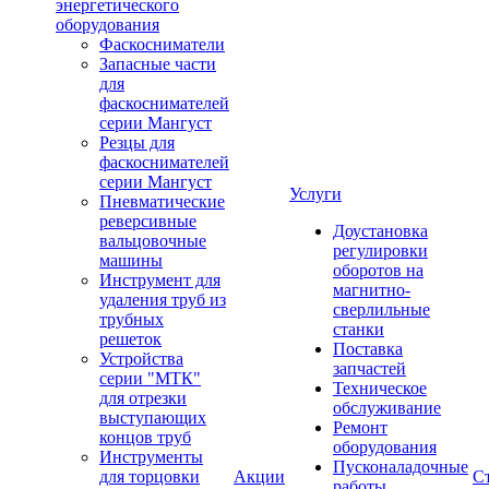
энергетического
оборудования
Фаскосниматели
Запасные части
для
фаскоснимателей
серии Мангуст
Резцы для
фаскоснимателей
серии Мангуст
Услуги
Пневматические
реверсивные
Доустановка
вальцовочные
регулировки
машины
оборотов на
Инструмент для
магнитно-
удаления труб из
сверлильные
трубных
станки
решеток
Поставка
Устройства
запчастей
серии "МТК"
Техническое
для отрезки
обслуживание
выступающих
Ремонт
концов труб
оборудования
Инструменты
Пусконаладочные
для торцовки
Акции
С
работы