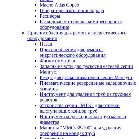
Масло Atlas Copco
Генераторы азота и кислорода
Ресиверы
Расходные материалы компрессорного
оборудования
Приспособления для ремонта энергетического
оборудования
Назад
Приспособления для ремонта
энергетического оборудования
Фаскосниматели
Запасные части для фаскоснимателей серии
Мангуст
Резцы для фаскоснимателей серии Мангуст
Пневматические реверсивные вальцовочные
машины
Инструмент для удаления труб из трубных
решеток
Устройства серии "МТК" для отрезки
выступающих концов труб
Инструменты для торцовки труб малого
диаметра
Машины "ММО-38-100" для удаления
оребрения на концах труб
Раскатники