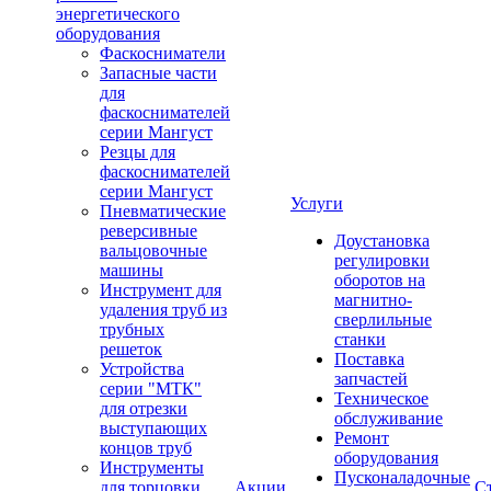
энергетического
оборудования
Фаскосниматели
Запасные части
для
фаскоснимателей
серии Мангуст
Резцы для
фаскоснимателей
серии Мангуст
Услуги
Пневматические
реверсивные
Доустановка
вальцовочные
регулировки
машины
оборотов на
Инструмент для
магнитно-
удаления труб из
сверлильные
трубных
станки
решеток
Поставка
Устройства
запчастей
серии "МТК"
Техническое
для отрезки
обслуживание
выступающих
Ремонт
концов труб
оборудования
Инструменты
Пусконаладочные
для торцовки
Акции
С