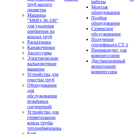
работы
труб малого
Монтаж
диаметра
оборудования
Машины
Подбор
"ММО-38-100"
оборудования
для удаления
Сервисное
оребрения на
обслуживание
концах труб
Получение
Раскатники
сертификата СТ-1
Канавочники
Пневмоаудит для
Аксессуары
компрессоров
Электрические
Дистанционный
вальцовочные
мониторинг
машины
компрессора
Устройства для
очистки труб
Оборудование
для
обслуживания
резьбовых
соединений
Устройство для
герметизации
конца трубы
теплообменника
Ещё