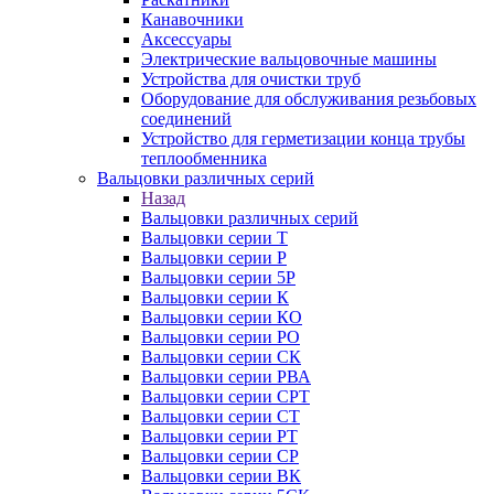
Канавочники
Аксессуары
Электрические вальцовочные машины
Устройства для очистки труб
Оборудование для обслуживания резьбовых
соединений
Устройство для герметизации конца трубы
теплообменника
Вальцовки различных серий
Назад
Вальцовки различных серий
Вальцовки серии Т
Вальцовки серии Р
Вальцовки серии 5Р
Вальцовки серии К
Вальцовки серии КО
Вальцовки серии РО
Вальцовки серии СК
Вальцовки серии РВА
Вальцовки серии СРТ
Вальцовки серии СТ
Вальцовки серии РТ
Вальцовки серии СР
Вальцовки серии ВК