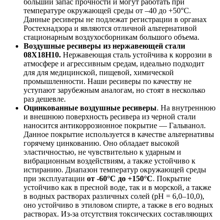
больший запас прочности и могут работать при
температуре окружающей среды от –40 до +50°С.
Данные ресиверы не подлежат регистрации в органах
Ростехнадзора и являются отличной альтернативой
стационарным воздухосборникам большого объема.
Воздушные ресиверы из нержавеющей стали
08Х18Н10.
Нержавеющая сталь устойчива к коррозии в
атмосфере и агрессивным средам, идеально подходит
для для медицинской, пищевой, химической
промышленности. Наши ресиверы по качеству не
уступают зарубежным аналогам, но стоят в несколько
раз дешевле.
Оцинкованные воздушные ресиверы
. На внутреннюю
и внешнюю поверхность ресивера из черной стали
наносится антикоррозионное покрытие — Гальванол.
Данное покрытие используется в качестве альтернативы
горячему цинкованию. Оно обладает высокой
эластичностью, не чувствительно к ударным и
вибрационным воздействиям, а также устойчиво к
истиранию. Диапазон температур окружающей среды
при эксплуатации
от -60°С до +150°С
. Покрытие
устойчиво как в пресной воде, так и в морской, а также
в водных растворах различных солей (pH = 6,0–10,0),
оно устойчиво в этиловом спирте, а также в его водных
растворах. Из-за отсутствия токсических составляющих