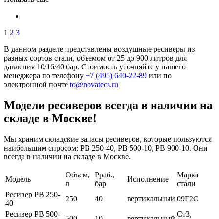
1
2
3
В данном разделе представлены воздушные ресиверы из
разных сортов стали, объемом от 25 до 900 литров для
давления 10/16/40 бар. Стоимость уточняйте у нашего
менеджера по телефону
+7 (495) 640-22-89
или по
электронной почте
to@novatecs.ru
Модели ресиверов всегда в наличии на
складе в Москве!
Мы храним складские запасы ресиверов, которые пользуются
наибольшим спросом: РВ 250-40, РВ 500-10, РВ 900-10. Они
всегда в наличии на складе в Москве.
Объем,
Рраб.,
Марка
Модель
Исполнение
л
бар
стали
Ресивер РВ 250-
250
40
вертикальный
09Г2С
40
Ресивер РВ 500-
Ст3,
500
10
вертикальный