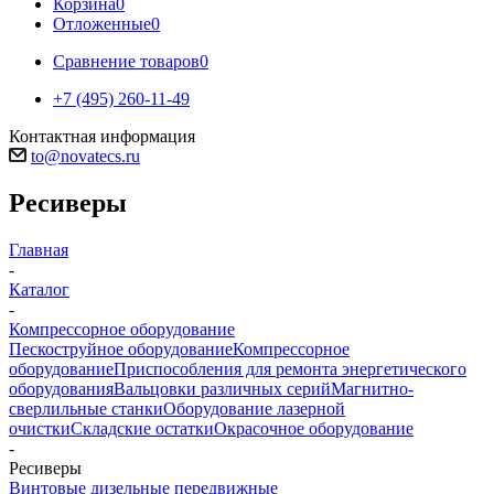
Корзина
0
Отложенные
0
Сравнение товаров
0
+7 (495) 260-11-49
Контактная информация
to@novatecs.ru
Ресиверы
Главная
-
Каталог
-
Компрессорное оборудование
Пескоструйное оборудование
Компрессорное
оборудование
Приспособления для ремонта энергетического
оборудования
Вальцовки различных серий
Магнитно-
сверлильные станки
Оборудование лазерной
очистки
Складские остатки
Окрасочное оборудование
-
Ресиверы
Винтовые дизельные передвижные