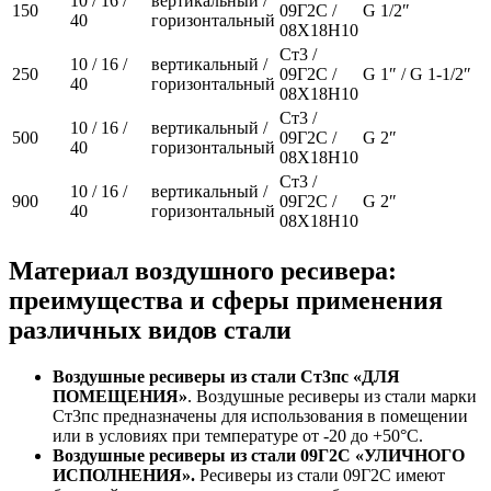
10 / 16 /
вертикальный /
150
09Г2С /
G 1/2″
40
горизонтальный
08Х18Н10
Ст3 /
10 / 16 /
вертикальный /
250
09Г2С /
G 1″ / G 1-1/2″
40
горизонтальный
08Х18Н10
Ст3 /
10 / 16 /
вертикальный /
500
09Г2С /
G 2″
40
горизонтальный
08Х18Н10
Ст3 /
10 / 16 /
вертикальный /
900
09Г2С /
G 2″
40
горизонтальный
08Х18Н10
Материал воздушного ресивера:
преимущества и сферы применения
различных видов стали
Воздушные ресиверы из стали Ст3пс «ДЛЯ
ПОМЕЩЕНИЯ»
. Воздушные ресиверы из стали марки
Ст3пс предназначены для использования в помещении
или в условиях при температуре от -20 до +50°С.
Воздушные ресиверы из стали 09Г2С «УЛИЧНОГО
ИСПОЛНЕНИЯ».
Ресиверы из стали 09Г2С имеют