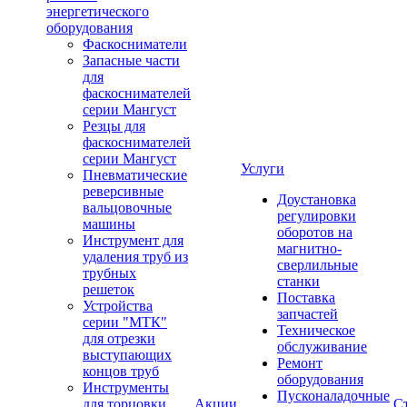
энергетического
оборудования
Фаскосниматели
Запасные части
для
фаскоснимателей
серии Мангуст
Резцы для
фаскоснимателей
серии Мангуст
Услуги
Пневматические
реверсивные
Доустановка
вальцовочные
регулировки
машины
оборотов на
Инструмент для
магнитно-
удаления труб из
сверлильные
трубных
станки
решеток
Поставка
Устройства
запчастей
серии "МТК"
Техническое
для отрезки
обслуживание
выступающих
Ремонт
концов труб
оборудования
Инструменты
Пусконаладочные
для торцовки
Акции
С