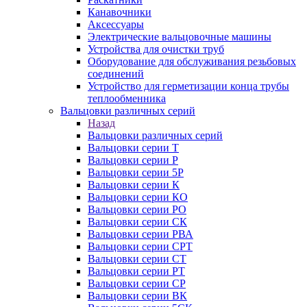
Канавочники
Аксессуары
Электрические вальцовочные машины
Устройства для очистки труб
Оборудование для обслуживания резьбовых
соединений
Устройство для герметизации конца трубы
теплообменника
Вальцовки различных серий
Назад
Вальцовки различных серий
Вальцовки серии Т
Вальцовки серии Р
Вальцовки серии 5Р
Вальцовки серии К
Вальцовки серии КО
Вальцовки серии РО
Вальцовки серии СК
Вальцовки серии РВА
Вальцовки серии СРТ
Вальцовки серии СТ
Вальцовки серии РТ
Вальцовки серии СР
Вальцовки серии ВК