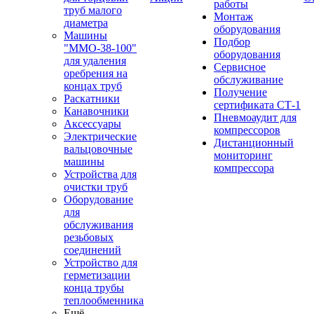
работы
труб малого
Монтаж
диаметра
оборудования
Машины
Подбор
"ММО-38-100"
оборудования
для удаления
Сервисное
оребрения на
обслуживание
концах труб
Получение
Раскатники
сертификата СТ-1
Канавочники
Пневмоаудит для
Аксессуары
компрессоров
Электрические
Дистанционный
вальцовочные
мониторинг
машины
компрессора
Устройства для
очистки труб
Оборудование
для
обслуживания
резьбовых
соединений
Устройство для
герметизации
конца трубы
теплообменника
Ещё