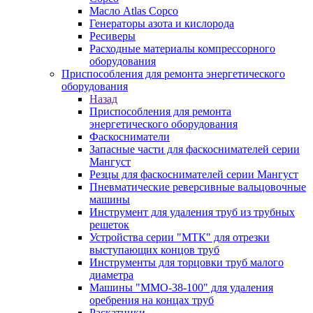
Масло Atlas Copco
Генераторы азота и кислорода
Ресиверы
Расходные материалы компрессорного
оборудования
Приспособления для ремонта энергетического
оборудования
Назад
Приспособления для ремонта
энергетического оборудования
Фаскосниматели
Запасные части для фаскоснимателей серии
Мангуст
Резцы для фаскоснимателей серии Мангуст
Пневматические реверсивные вальцовочные
машины
Инструмент для удаления труб из трубных
решеток
Устройства серии "МТК" для отрезки
выступающих концов труб
Инструменты для торцовки труб малого
диаметра
Машины "ММО-38-100" для удаления
оребрения на концах труб
Раскатники