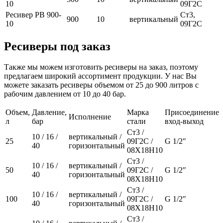
10
09Г2С
Ресивер РВ 900-
Ст3,
900
10
вертикальный
10
09Г2С
Ресиверы под заказ
Также мы можем изготовить ресиверы на заказ, поэтому
предлагаем широкий ассортимент продукции. У нас Вы
можете заказать ресиверы объемом от 25 до 900 литров с
рабочим давлением от 10 до 40 бар.
Объем,
Давление,
Марка
Присоединение
Исполнение
л
бар
стали
вход-выход
Ст3 /
10 / 16 /
вертикальный /
25
09Г2С /
G 1/2″
40
горизонтальный
08Х18Н10
Ст3 /
10 / 16 /
вертикальный /
50
09Г2С /
G 1/2″
40
горизонтальный
08Х18Н10
Ст3 /
10 / 16 /
вертикальный /
100
09Г2С /
G 1/2″
40
горизонтальный
08Х18Н10
Ст3 /