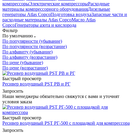
компрессоры
Электрические компрессоры
Расходные
материалы компрессорного оборудования
Дизельные
генераторы Atlas Copco
Подготовка воздуха
Запасные части и
расходные материалы Atlas Copco
Масло Atlas
Copco
Генераторы азота и кислорода
Фильтр
По умолчанию
По популярности (убывание)
По популярности (возрастание)
По алфавиту (убывание)
По алфавиту (возрастание)
По цене (убывание)
По цене (возрастание)
Быстрый просмотр
Ресивер воздушный PST РВ и РГ
Запросить
Наши менеджеры обязательно свяжутся с вами и уточнят
условия заказа
Быстрый просмотр
Ресивер воздушный PST РГ-500 с площадкой для компрессора
Запросить