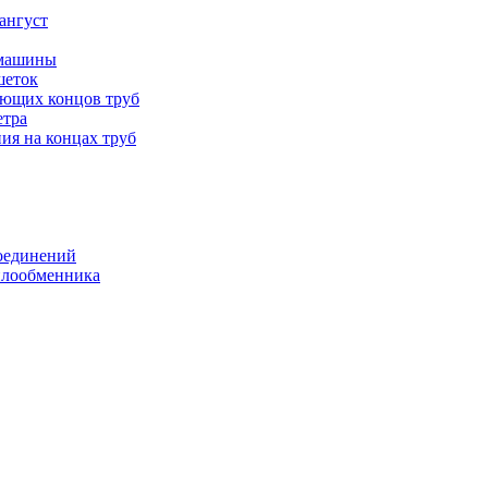
ангуст
 машины
шеток
ающих концов труб
етра
ия на концах труб
оединений
еплообменника