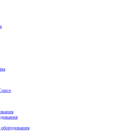
а
оры
Copco
ования
удования
 оборудования