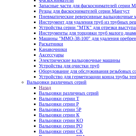
Фаскосниматели
Запасные части для фаскоснимателей серии М
Резцы для фаскоснимателей серии Мангуст
Пневматические реверсивные вальцовочные
Инструмент для удаления труб из трубных ре
Устройства серии "МТК" для отрезки выступ
Инструменты для торцовки труб малого диам
Машины "ММО-38-100" для удаления оребрен
Раскатники
Канавочники
Аксессуары
Электрические вальцовочные машины
Устройства для очистки труб
Оборудование для обслуживания резьбовых с
Устройство для герметизации конца трубы т
Вальцовки различных серий
Назад
Вальцовки различных серий
Вальцовки серии Т
Вальцовки серии Р
Вальцовки серии 5Р
Вальцовки серии К
Вальцовки серии КО
Вальцовки серии РО
Вальцовки серии СК