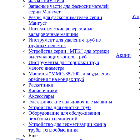
Фаскосниматели
Запасные части для фаскоснимателей
серии Мангуст
Усл
Резцы для фаскоснимателей серии
Мангуст
Пневматические реверсивные
вальцовочные машины
Инструмент для удаления труб из
трубных решеток
Устройства серии "МТК" для отрезки
Акции
выступающих концов труб
Инструменты для торцовки труб
малого диаметра
Машины "ММО-38-100" для удаления
оребрения на концах труб
Раскатники
Канавочники
Аксессуары
Электрические вальцовочные машины
Устройства для очистки труб
Оборудование для обслуживания
резьбовых соединений
Устройство для герметизации конца
трубы теплообменника
Ещё