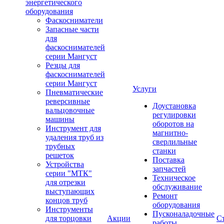
энергетического
оборудования
Фаскосниматели
Запасные части
для
фаскоснимателей
серии Мангуст
Резцы для
фаскоснимателей
серии Мангуст
Услуги
Пневматические
реверсивные
Доустановка
вальцовочные
регулировки
машины
оборотов на
Инструмент для
магнитно-
удаления труб из
сверлильные
трубных
станки
решеток
Поставка
Устройства
запчастей
серии "МТК"
Техническое
для отрезки
обслуживание
выступающих
Ремонт
концов труб
оборудования
Инструменты
Пусконаладочные
для торцовки
Акции
С
работы