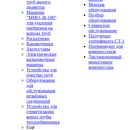
труб малого
Монтаж
диаметра
оборудования
Машины
Подбор
"ММО-38-100"
оборудования
для удаления
Сервисное
оребрения на
обслуживание
концах труб
Получение
Раскатники
сертификата СТ-1
Канавочники
Пневмоаудит для
Аксессуары
компрессоров
Электрические
Дистанционный
вальцовочные
мониторинг
машины
компрессора
Устройства для
очистки труб
Оборудование
для
обслуживания
резьбовых
соединений
Устройство для
герметизации
конца трубы
теплообменника
Ещё