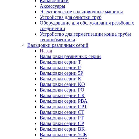
Канавочники
Аксессуары
Электрические вальцовочные машины
Устройства для очистки труб
Оборудование для обслуживания резьбовых
соединений
Устройство для герметизации конца трубы
теплообменника
Вальцовки различных серий
Назад
Вальцовки различных серий
Вальцовки серии Т
Вальцовки серии Р
Вальцовки серии 5Р
Вальцовки серии К
Вальцовки серии КО
Вальцовки серии РО
Вальцовки серии СК
Вальцовки серии РВА
Вальцовки серии СРТ
Вальцовки серии СТ
Вальцовки серии РТ
Вальцовки серии СР
Вальцовки серии ВК
Вальцовки серии 5СК