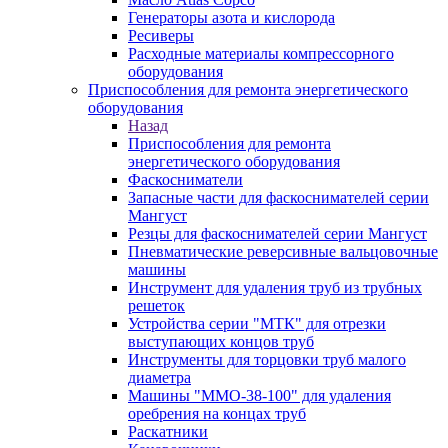
Генераторы азота и кислорода
Ресиверы
Расходные материалы компрессорного
оборудования
Приспособления для ремонта энергетического
оборудования
Назад
Приспособления для ремонта
энергетического оборудования
Фаскосниматели
Запасные части для фаскоснимателей серии
Мангуст
Резцы для фаскоснимателей серии Мангуст
Пневматические реверсивные вальцовочные
машины
Инструмент для удаления труб из трубных
решеток
Устройства серии "МТК" для отрезки
выступающих концов труб
Инструменты для торцовки труб малого
диаметра
Машины "ММО-38-100" для удаления
оребрения на концах труб
Раскатники