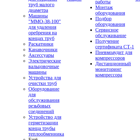
работы
труб малого
Монтаж
диаметра
оборудования
Машины
Подбор
"ММО-38-100"
оборудования
для удаления
Сервисное
оребрения на
обслуживание
концах труб
Получение
Раскатники
сертификата СТ-1
Канавочники
Пневмоаудит для
Аксессуары
компрессоров
Электрические
Дистанционный
вальцовочные
мониторинг
машины
компрессора
Устройства для
очистки труб
Оборудование
для
обслуживания
резьбовых
соединений
Устройство для
герметизации
конца трубы
теплообменника
Ещё