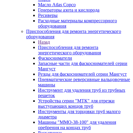
Масло Atlas Copco
Генераторы азота и кислорода
Ресиверы
Расходные материалы компрессорного
оборудования
Приспособления для ремонта энергетического
оборудования
Назад
Приспособления для ремонта
энергетического оборудования
Фаскосниматели
Запасные части для фаскоснимателей серии
Мангуст
Резцы для фаскоснимателей серии Мангуст
Пневматические реверсивные вальцовочные
машины
Инструмент для удаления труб из трубных
решеток
Устройства серии "МТК" для отрезки
выступающих концов труб
Инструменты для торцовки труб малого
диаметра
Машины "ММО-38-100" для удаления
оребрения на концах труб
Раскатники