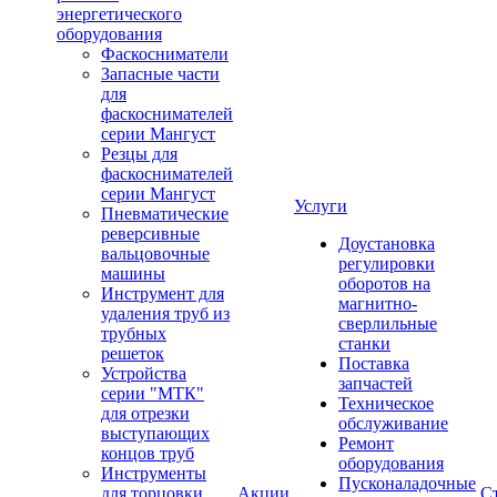
энергетического
оборудования
Фаскосниматели
Запасные части
для
фаскоснимателей
серии Мангуст
Резцы для
фаскоснимателей
серии Мангуст
Услуги
Пневматические
реверсивные
Доустановка
вальцовочные
регулировки
машины
оборотов на
Инструмент для
магнитно-
удаления труб из
сверлильные
трубных
станки
решеток
Поставка
Устройства
запчастей
серии "МТК"
Техническое
для отрезки
обслуживание
выступающих
Ремонт
концов труб
оборудования
Инструменты
Пусконаладочные
для торцовки
Акции
С