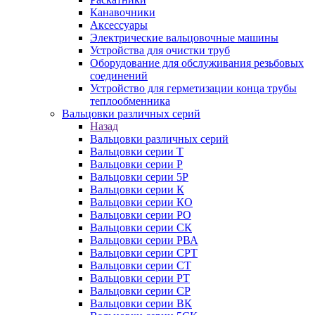
Канавочники
Аксессуары
Электрические вальцовочные машины
Устройства для очистки труб
Оборудование для обслуживания резьбовых
соединений
Устройство для герметизации конца трубы
теплообменника
Вальцовки различных серий
Назад
Вальцовки различных серий
Вальцовки серии Т
Вальцовки серии Р
Вальцовки серии 5Р
Вальцовки серии К
Вальцовки серии КО
Вальцовки серии РО
Вальцовки серии СК
Вальцовки серии РВА
Вальцовки серии СРТ
Вальцовки серии СТ
Вальцовки серии РТ
Вальцовки серии СР
Вальцовки серии ВК