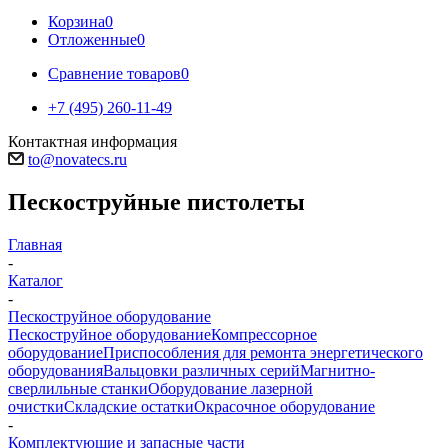
Корзина
0
Отложенные
0
Сравнение товаров
0
+7 (495) 260-11-49
Контактная информация
to@novatecs.ru
Пескоструйные пистолеты
Главная
-
Каталог
-
Пескоструйное оборудование
Пескоструйное оборудование
Компрессорное
оборудование
Приспособления для ремонта энергетического
оборудования
Вальцовки различных серий
Магнитно-
сверлильные станки
Оборудование лазерной
очистки
Складские остатки
Окрасочное оборудование
-
Комплектующие и запасные части