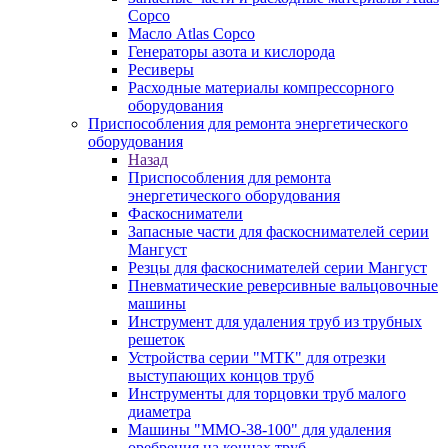
Copco
Масло Atlas Copco
Генераторы азота и кислорода
Ресиверы
Расходные материалы компрессорного
оборудования
Приспособления для ремонта энергетического
оборудования
Назад
Приспособления для ремонта
энергетического оборудования
Фаскосниматели
Запасные части для фаскоснимателей серии
Мангуст
Резцы для фаскоснимателей серии Мангуст
Пневматические реверсивные вальцовочные
машины
Инструмент для удаления труб из трубных
решеток
Устройства серии "МТК" для отрезки
выступающих концов труб
Инструменты для торцовки труб малого
диаметра
Машины "ММО-38-100" для удаления
оребрения на концах труб