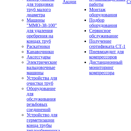
Акции
С
для торцовки
работы
труб малого
Монтаж
диаметра
оборудования
Машины
Подбор
"ММО-38-100"
оборудования
для удаления
Сервисное
оребрения на
обслуживание
концах труб
Получение
Раскатники
сертификата СТ-1
Канавочники
Пневмоаудит для
Аксессуары
компрессоров
Электрические
Дистанционный
вальцовочные
мониторинг
машины
компрессора
Устройства для
очистки труб
Оборудование
для
обслуживания
резьбовых
соединений
Устройство для
герметизации
конца трубы
теплообменника