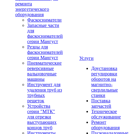
ремонта
энергетического
оборудования
Фаскосниматели
Запасные части
для
фаскоснимателей
серии Мангуст
Резцы для
фаскоснимателей
серии Мангуст
Услуги
Пневматические
реверсивные
Доустановка
вальцовочные
регулировки
машины
оборотов на
Инструмент для
магнитно-
удаления труб из
сверлильные
трубных
станки
решеток
Поставка
Устройства
запчастей
серии "МТК"
Техническое
для отрезки
обслуживание
выступающих
Ремонт
концов труб
оборудования
Инструменты
Пусконаладочные