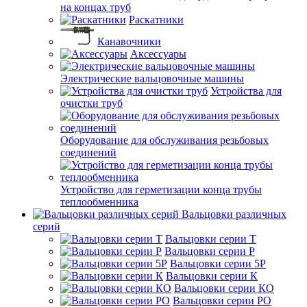
на концах труб
Раскатники
Канавочники
Аксессуары
Электрические вальцовочные машины
Устройства для
очистки труб
Оборудование для обслуживания резьбовых
соединений
Устройство для герметизации конца трубы
теплообменника
Вальцовки различных
серий
Вальцовки серии Т
Вальцовки серии Р
Вальцовки серии 5Р
Вальцовки серии К
Вальцовки серии КО
Вальцовки серии РО