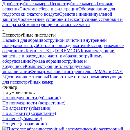
Дробеструйные камеры
Пескоструйные камеры
Готовые
решения
Системы сбора и фильтрации
Оборудование для
подготовки сжатого воздуха
Средства индивидуальной
защиты
Дробеметные установки
Пескоструйные установки и
аппараты
Комплектующие и запасные части
-
Пескоструйные пистолеты
Насадки для абразивоструйной очистки внутренней
поверхности труб
Сопла и соплодержатели
Быстроразъемные
соединения
Комплект КПДУ REMCON
Комплектующие,
запасные и расходные части к абразивоструйному
оборудованию
Рукава абразивоструйные и
воздушные
Комплектующие электродуговой
металлизации
Фильтр-масловлагоотделитель «MMS» и CAF-
3
Дозирующие затворы
Поворотные столы и комплектующие
для пескоструйных камер
Фильтр
По умолчанию
По популярности (убывание)
По популярности (возрастание)
По алфавиту (убывание)
По алфавиту (возрастание)
По цене (убывание)
По цене (возрастание)