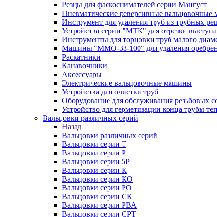
Резцы для фаскоснимателей серии Мангуст
Пневматические реверсивные вальцовочные
Инструмент для удаления труб из трубных ре
Устройства серии "МТК" для отрезки выступ
Инструменты для торцовки труб малого диам
Машины "ММО-38-100" для удаления оребрен
Раскатники
Канавочники
Аксессуары
Электрические вальцовочные машины
Устройства для очистки труб
Оборудование для обслуживания резьбовых с
Устройство для герметизации конца трубы т
Вальцовки различных серий
Назад
Вальцовки различных серий
Вальцовки серии Т
Вальцовки серии Р
Вальцовки серии 5Р
Вальцовки серии К
Вальцовки серии КО
Вальцовки серии РО
Вальцовки серии СК
Вальцовки серии РВА
Вальцовки серии СРТ