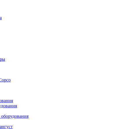
а
оры
Copco
ования
удования
 оборудования
ангуст