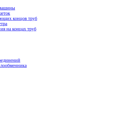
 машины
шеток
ающих концов труб
етра
ия на концах труб
оединений
еплообменника