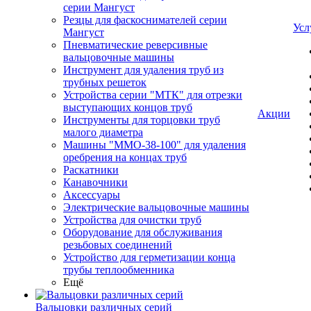
серии Мангуст
Резцы для фаскоснимателей серии
Усл
Мангуст
Пневматические реверсивные
вальцовочные машины
Инструмент для удаления труб из
трубных решеток
Устройства серии "МТК" для отрезки
выступающих концов труб
Акции
Инструменты для торцовки труб
малого диаметра
Машины "ММО-38-100" для удаления
оребрения на концах труб
Раскатники
Канавочники
Аксессуары
Электрические вальцовочные машины
Устройства для очистки труб
Оборудование для обслуживания
резьбовых соединений
Устройство для герметизации конца
трубы теплообменника
Ещё
Вальцовки различных серий