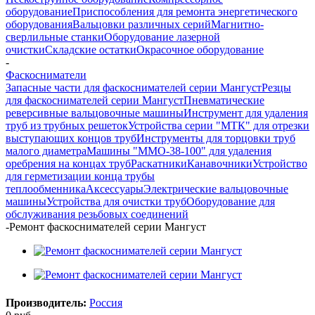
оборудование
Приспособления для ремонта энергетического
оборудования
Вальцовки различных серий
Магнитно-
сверлильные станки
Оборудование лазерной
очистки
Складские остатки
Окрасочное оборудование
-
Фаскосниматели
Запасные части для фаскоснимателей серии Мангуст
Резцы
для фаскоснимателей серии Мангуст
Пневматические
реверсивные вальцовочные машины
Инструмент для удаления
труб из трубных решеток
Устройства серии "МТК" для отрезки
выступающих концов труб
Инструменты для торцовки труб
малого диаметра
Машины "ММО-38-100" для удаления
оребрения на концах труб
Раскатники
Канавочники
Устройство
для герметизации конца трубы
теплообменника
Аксессуары
Электрические вальцовочные
машины
Устройства для очистки труб
Оборудование для
обслуживания резьбовых соединений
-
Ремонт фаскоснимателей серии Мангуст
Производитель:
Россия