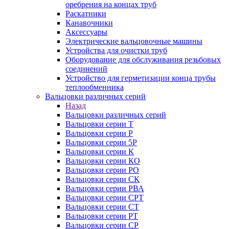
оребрения на концах труб
Раскатники
Канавочники
Аксессуары
Электрические вальцовочные машины
Устройства для очистки труб
Оборудование для обслуживания резьбовых
соединений
Устройство для герметизации конца трубы
теплообменника
Вальцовки различных серий
Назад
Вальцовки различных серий
Вальцовки серии Т
Вальцовки серии Р
Вальцовки серии 5Р
Вальцовки серии К
Вальцовки серии КО
Вальцовки серии РО
Вальцовки серии СК
Вальцовки серии РВА
Вальцовки серии СРТ
Вальцовки серии СТ
Вальцовки серии РТ
Вальцовки серии СР