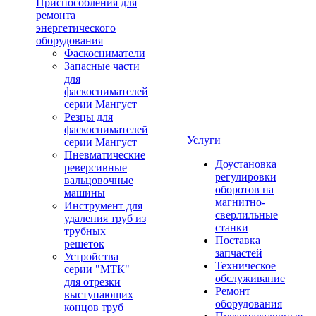
Приспособления для
ремонта
энергетического
оборудования
Фаскосниматели
Запасные части
для
фаскоснимателей
серии Мангуст
Резцы для
фаскоснимателей
Услуги
серии Мангуст
Пневматические
Доустановка
реверсивные
регулировки
вальцовочные
оборотов на
машины
магнитно-
Инструмент для
сверлильные
удаления труб из
станки
трубных
Поставка
решеток
запчастей
Устройства
Техническое
серии "МТК"
обслуживание
для отрезки
Ремонт
выступающих
оборудования
концов труб