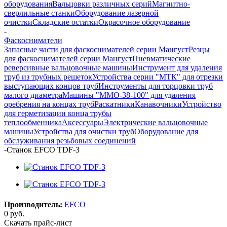
оборудования
Вальцовки различных серий
Магнитно-
сверлильные станки
Оборудование лазерной
очистки
Складские остатки
Окрасочное оборудование
-
Фаскосниматели
Запасные части для фаскоснимателей серии Мангуст
Резцы
для фаскоснимателей серии Мангуст
Пневматические
реверсивные вальцовочные машины
Инструмент для удаления
труб из трубных решеток
Устройства серии "МТК" для отрезки
выступающих концов труб
Инструменты для торцовки труб
малого диаметра
Машины "ММО-38-100" для удаления
оребрения на концах труб
Раскатники
Канавочники
Устройство
для герметизации конца трубы
теплообменника
Аксессуары
Электрические вальцовочные
машины
Устройства для очистки труб
Оборудование для
обслуживания резьбовых соединений
-
Станок EFCO TDF-3
Производитель:
EFCO
0 руб.
Скачать прайс-лист