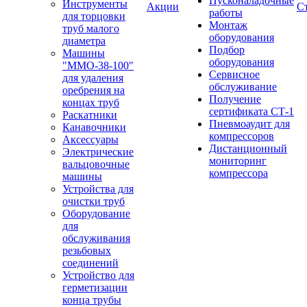
Пусконаладочные
Инструменты
Акции
С
работы
для торцовки
Монтаж
труб малого
оборудования
диаметра
Подбор
Машины
оборудования
"ММО-38-100"
Сервисное
для удаления
обслуживание
оребрения на
Получение
концах труб
сертификата СТ-1
Раскатники
Пневмоаудит для
Канавочники
компрессоров
Аксессуары
Дистанционный
Электрические
мониторинг
вальцовочные
компрессора
машины
Устройства для
очистки труб
Оборудование
для
обслуживания
резьбовых
соединений
Устройство для
герметизации
конца трубы