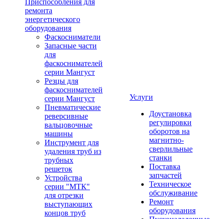
Приспособления для
ремонта
энергетического
оборудования
Фаскосниматели
Запасные части
для
фаскоснимателей
серии Мангуст
Резцы для
фаскоснимателей
Услуги
серии Мангуст
Пневматические
Доустановка
реверсивные
регулировки
вальцовочные
оборотов на
машины
магнитно-
Инструмент для
сверлильные
удаления труб из
станки
трубных
Поставка
решеток
запчастей
Устройства
Техническое
серии "МТК"
обслуживание
для отрезки
Ремонт
выступающих
оборудования
концов труб