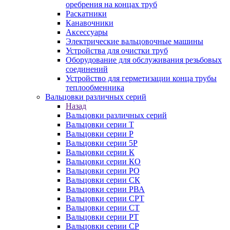
оребрения на концах труб
Раскатники
Канавочники
Аксессуары
Электрические вальцовочные машины
Устройства для очистки труб
Оборудование для обслуживания резьбовых
соединений
Устройство для герметизации конца трубы
теплообменника
Вальцовки различных серий
Назад
Вальцовки различных серий
Вальцовки серии Т
Вальцовки серии Р
Вальцовки серии 5Р
Вальцовки серии К
Вальцовки серии КО
Вальцовки серии РО
Вальцовки серии СК
Вальцовки серии РВА
Вальцовки серии СРТ
Вальцовки серии СТ
Вальцовки серии РТ
Вальцовки серии СР