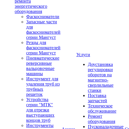
ремонта
энергетического
оборудования
Фаскосниматели
Запасные части
для
фаскоснимателей
серии Мангуст
Резцы для
фаскоснимателей
серии Мангуст
Услуги
Пневматические
реверсивные
Доустановка
вальцовочные
регулировки
машины
оборотов на
Инструмент для
магнитно-
удаления труб из
сверлильные
трубных
станки
решеток
Поставка
Устройства
запчастей
серии "МТК"
Техническое
для отрезки
обслуживание
выступающих
Ремонт
концов труб
оборудования
Инструменты
Пусконаладочные