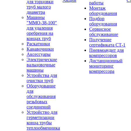
Акции
С
для торцовки
работы
труб малого
Монтаж
диаметра
оборудования
Машины
Подбор
"ММО-38-100"
оборудования
для удаления
Сервисное
оребрения на
обслуживание
концах труб
Получение
Раскатники
сертификата СТ-1
Канавочники
Пневмоаудит для
Аксессуары
компрессоров
Электрические
Дистанционный
вальцовочные
мониторинг
машины
компрессора
Устройства для
очистки труб
Оборудование
для
обслуживания
резьбовых
соединений
Устройство для
герметизации
конца трубы
теплообменника