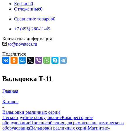
Корзина
0
Отложенные
0
Сравнение товаров
0
+7 (495) 260-11-49
Контактная информация
to@novatecs.ru
Поделиться
Вальцовка Т-11
Главная
-
Каталог
-
Вальцовки различных серий
Пескоструйное оборудование
Компрессорное
оборудование
Приспособления для ремонта энергетического
оборудования
Вальцовки различных серий
Магнитно-