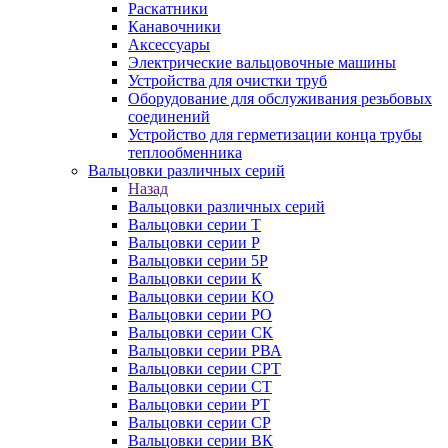
Раскатники
Канавочники
Аксессуары
Электрические вальцовочные машины
Устройства для очистки труб
Оборудование для обслуживания резьбовых
соединений
Устройство для герметизации конца трубы
теплообменника
Вальцовки различных серий
Назад
Вальцовки различных серий
Вальцовки серии Т
Вальцовки серии Р
Вальцовки серии 5Р
Вальцовки серии К
Вальцовки серии КО
Вальцовки серии РО
Вальцовки серии СК
Вальцовки серии РВА
Вальцовки серии СРТ
Вальцовки серии СТ
Вальцовки серии РТ
Вальцовки серии СР
Вальцовки серии ВК