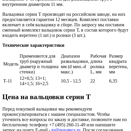
внутренним диаметром 11 мм.
Вальцовки серии Т производят на российском заводе, на них
предоставляется гарантия 12 месяцев. Комплект поставки
включает в себя вальцовку в сборе. По запросу мы поставим
сменный комплект вальцовок серии Т, в состав которого будут
входить веретено (1 шт.) и ролики (3 шт.).
Технические характеристики
Применяются для
Диапазон
Рабочая
Размер
труб (наружный
развальцовки,
длина
квадрата
Модель
диаметр и толщина
мм (d мин.-d
ролика
веретена,
стенки)
макс.)
L, мм
мм
12×0,5; 13×1;
Т-11
10,5 - 12,5
22
6,35
14×1,5; 16×2,5
Цена на вальцовки серии Т
Перед покупкой вальцовки мы рекомендуем
проконсультироваться с нашим специалистом. Чтобы
уточнить все вопросы по заказу и доставке, позвоните нам по
бесплатному телефону +7 (495) 260-11-49 или напишите
запрос на почту E-mail -
to@novatecs.ru
. После согласования