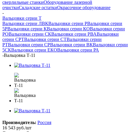
сверлильные станки
Оборудование лазерной
очистки
Складские остатки
Окрасочное оборудование
-
Вальцовки серии Т
Вальцовки серии ЛВК
Вальцовки серии Р
Вальцовки серии
5Р
Вальцовки серии К
Вальцовки серии КО
Вальцовки серии
РО
Вальцовки серии СК
Вальцовки серии РВА
Вальцовки
серии СРТ
Вальцовки серии СТ
Вальцовки серии
РТ
Вальцовки серии СР
Вальцовки серии ВК
Вальцовки серии
5СК
Вальцовки серии ЕКО
Вальцовки серии РА
-
Вальцовка Т-11
Производитель:
Россия
16 543
руб.
/шт