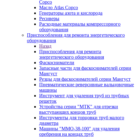
Copco
Масло Atlas Copco
Генераторы азота и кислорода
Ресиверы
Расходные материалы компрессорного
оборудования
Приспособления для ремонта энергетического
оборудования
Назад
Приспособления для ремонта
энергетического оборудования
Фаскосниматели
Запасные части для фаскоснимателей серии
Мангуст
Резцы для фаскоснимателей серии Мангуст
Пневматические реверсивные вальцовочные
машины
Инструмент для удаления труб из трубных
решеток
Устройства серии "МТК" для отрезки
выступающих концов труб
Инструменты для торцовки труб малого
диаметра
Машины "ММО-38-100" для удаления
оребрения на концах труб