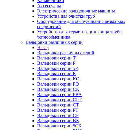
Канавочники
Аксессуары
Электрические вальцовочные машины
Устройства для очистки труб
Оборудование для обслуживания резьбовых
соединений
Устройство для герметизации конца трубы
теплообменника
Вальцовки различных серий
Назад
Вальцовки различных серий
Вальцовки серии Т
Вальцовки серии Р
Вальцовки серии 5Р
Вальцовки серии К
Вальцовки серии КО
Вальцовки серии РО
Вальцовки серии СК
Вальцовки серии РВА
Вальцовки серии СРТ
Вальцовки серии СТ
Вальцовки серии РТ
Вальцовки серии СР
Вальцовки серии ВК
Вальцовки серии 5СК