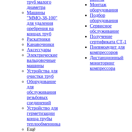
труб малого
Монтаж
диаметра
оборудования
Машины
Подбор
"ММО-38-100"
оборудования
для удаления
Сервисное
оребрения на
обслуживание
концах труб
Получение
Раскатники
сертификата СТ-1
Канавочники
Пневмоаудит для
Аксессуары
компрессоров
Электрические
Дистанционный
вальцовочные
мониторинг
машины
компрессора
Устройства для
очистки труб
Оборудование
для
обслуживания
резьбовых
соединений
Устройство для
герметизации
конца трубы
теплообменника
Ещё