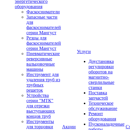
энергетического
оборудования
Фаскосниматели
Запасные части
для
фаскоснимателей
серии Мангуст
Резцы для
фаскоснимателей
серии Мангуст
Услуги
Пневматические
реверсивные
Доустановка
вальцовочные
регулировки
машины
оборотов на
Инструмент для
магнитно-
удаления труб из
сверлильные
трубных
станки
решеток
Поставка
Устройства
запчастей
серии "МТК"
Техническое
для отрезки
обслуживание
выступающих
Ремонт
концов труб
оборудования
Инструменты
Пусконаладочные
для торцовки
Акции
С
работы