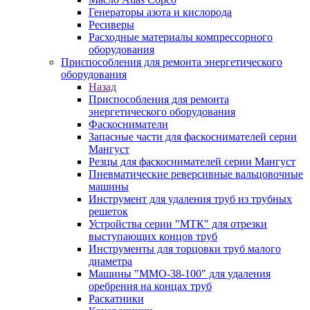
Генераторы азота и кислорода
Ресиверы
Расходные материалы компрессорного
оборудования
Приспособления для ремонта энергетического
оборудования
Назад
Приспособления для ремонта
энергетического оборудования
Фаскосниматели
Запасные части для фаскоснимателей серии
Мангуст
Резцы для фаскоснимателей серии Мангуст
Пневматические реверсивные вальцовочные
машины
Инструмент для удаления труб из трубных
решеток
Устройства серии "МТК" для отрезки
выступающих концов труб
Инструменты для торцовки труб малого
диаметра
Машины "ММО-38-100" для удаления
оребрения на концах труб
Раскатники