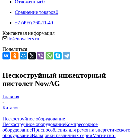
Отложенные
0
Сравнение товаров
0
+7 (495) 260-11-49
Контактная информация
to@novatecs.ru
Поделиться
Пескоструйный инжекторный
пистолет NowAG
Главная
-
Каталог
-
Пескоструйное оборудование
Пескоструйное оборудование
Компрессорное
оборудование
Приспособления для ремонта энергетического
оборудования
Вальцовки различных серий
Магнитно-