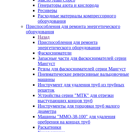
Генераторы азота и кислорода
Ресиверы
Расходные материалы компрессорного
оборудования
Приспособления для ремонта энергетического
оборудования
Назад
Приспособления для ремонта
энергетического оборудования
Фаскосниматели
Запасные части для фаскоснимателей серии
Мангуст
Резцы для фаскоснимателей серии Мангуст
Пневматические реверсивные вальцовочные
машины
Инструмент для удаления труб из трубных
решеток
Устройства серии "МТК" для отрезки
выступающих концов труб
Инструменты для торцовки труб малого
диаметра
Машины "ММО-38-100" для удаления
оребрения на концах труб
Раскатники