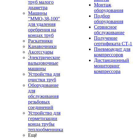
труб малого
Монтаж
диаметра
оборудования
Машины
Подбор
"ММО-38-100"
оборудования
для удаления
Сервисное
оребрения на
обслуживание
концах труб
Получение
Раскатники
сертификата СТ-1
Канавочники
Пневмоаудит для
Аксессуары
компрессоров
Электрические
Дистанционный
вальцовочные
мониторинг
машины
компрессора
Устройства для
очистки труб
Оборудование
для
обслуживания
резьбовых
соединений
Устройство для
герметизации
конца трубы
теплообменника
Ещё