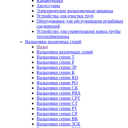
Канавочники
Аксессуары
Электрические вальцовочные машины
Устройства для очистки труб
Оборудование для обслуживания резьбовых
соединений
Устройство для герметизации конца трубы
теплообменника
Вальцовки различных серий
Назад
Вальцовки различных серий
Вальцовки серии Т
Вальцовки серии Р
Вальцовки серии 5Р
Вальцовки серии К
Вальцовки серии КО
Вальцовки серии РО
Вальцовки серии СК
Вальцовки серии РВА
Вальцовки серии СРТ
Вальцовки серии СТ
Вальцовки серии РТ
Вальцовки серии СР
Вальцовки серии ВК
Вальцовки серии 5СК