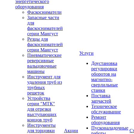
энергетического
оборудования
Фаскосниматели
Запасные части
для
фаскоснимателей
серии Мангуст
Резцы для
фаскоснимателей
серии Мангуст
Услуги
Пневматические
реверсивные
Доустановка
вальцовочные
регулировки
машины
оборотов на
Инструмент для
магнитно-
удаления труб из
сверлильные
трубных
станки
решеток
Поставка
Устройства
запчастей
серии "МТК"
Техническое
для отрезки
обслуживание
выступающих
Ремонт
концов труб
оборудования
Инструменты
Пусконаладочные
для торцовки
Акции
С
работы