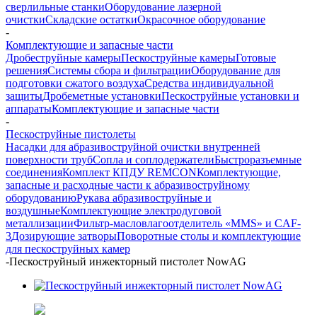
сверлильные станки
Оборудование лазерной
очистки
Складские остатки
Окрасочное оборудование
-
Комплектующие и запасные части
Дробеструйные камеры
Пескоструйные камеры
Готовые
решения
Системы сбора и фильтрации
Оборудование для
подготовки сжатого воздуха
Средства индивидуальной
защиты
Дробеметные установки
Пескоструйные установки и
аппараты
Комплектующие и запасные части
-
Пескоструйные пистолеты
Насадки для абразивоструйной очистки внутренней
поверхности труб
Сопла и соплодержатели
Быстроразъемные
соединения
Комплект КПДУ REMCON
Комплектующие,
запасные и расходные части к абразивоструйному
оборудованию
Рукава абразивоструйные и
воздушные
Комплектующие электродуговой
металлизации
Фильтр-масловлагоотделитель «MMS» и CAF-
3
Дозирующие затворы
Поворотные столы и комплектующие
для пескоструйных камер
-
Пескоструйный инжекторный пистолет NowAG