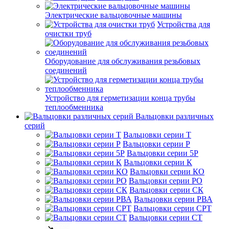
Электрические вальцовочные машины
Устройства для
очистки труб
Оборудование для обслуживания резьбовых
соединений
Устройство для герметизации конца трубы
теплообменника
Вальцовки различных
серий
Вальцовки серии Т
Вальцовки серии Р
Вальцовки серии 5Р
Вальцовки серии К
Вальцовки серии КО
Вальцовки серии РО
Вальцовки серии СК
Вальцовки серии РВА
Вальцовки серии СРТ
Вальцовки серии СТ